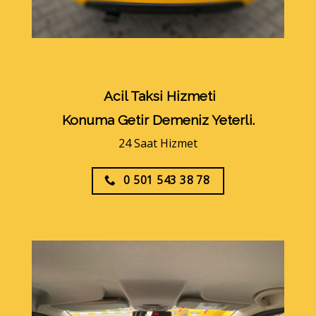
Acil Taksi Hizmeti
Konuma Getir Demeniz Yeterli.
24 Saat Hizmet
0 501 543 38 78