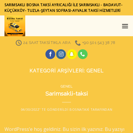
Skip
SARIMSAKLI BOSNA TAKSİ AYRICALIĞI İLE SARIMSAKLI - BADAVUT-
to
KÜÇÜKKÖY- TUZLA-ŞEYTAN SOFRASI-AYVALIK TAKSI HIZMETLERI
content
24 SAAT TAKSİ TIKLA ARA
+90 501 543 38 78
KATEGORI ARŞIVLERI:
GENEL
GENEL
Sarimsakli-taksi
04/30/2022
’' TE GÖNDERILDI
BOSNATAXI
TARAFINDAN
WordPress’e hoş geldiniz. Bu sizin ilk yazınız. Bu yazıyı